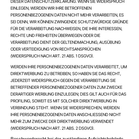
DIESER DATENSCHUTZERKLÄRUNG. WENN SIE WIDERSPRUCH
EINLEGEN, WERDEN WIR IHRE BETROFFENEN
PERSONENBEZOGENEN DATEN NICHT MEHR VERARBEITEN, ES
SEI DENN, WIR KÖNNEN ZWINGENDE SCHUTZWÜRDIGE GRÜNDE
FÜR DIE VERARBEITUNG NACHWEISEN, DIE IHRE INTERESSEN,
RECHTE UND FREIHEITEN ÜBERWIEGEN ODER DIE
VERARBEITUNG DIENT DER GELTENDMACHUNG, AUSÜBUNG
ODER VERTEIDIGUNG VON RECHTSANSPRÜCHEN
(WIDERSPRUCH NACH ART. 21 ABS. 1 DSGVO).
WERDEN IHRE PERSONENBEZOGENEN DATEN VERARBEITET, UM
DIREKTWERBUNG ZU BETREIBEN, SO HABEN SIE DAS RECHT,
JEDERZEIT WIDERSPRUCH GEGEN DIE VERARBEITUNG SIE
BETREFFENDER PERSONENBEZOGENER DATEN ZUM ZWECKE
DERARTIGER WERBUNG EINZULEGEN; DIES GILT AUCH FÜR DAS
PROFILING, SOWEIT ES MIT SOLCHER DIREKTWERBUNG IN
VERBINDUNG STEHT. WENN SIE WIDERSPRECHEN, WERDEN
IHRE PERSONENBEZOGENEN DATEN ANSCHLIESSEND NICHT
MEHR ZUM ZWECKE DER DIREKTWERBUNG VERWENDET
(WIDERSPRUCH NACH ART. 21 ABS. 2 DSGVO).
Beschwerde­recht bei der zuständigen Aufsichts­behörde