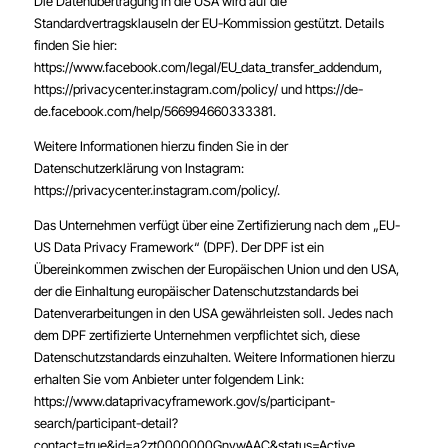
Die Datenübertragung in die USA wird auf die
Standardvertragsklauseln der EU-Kommission gestützt. Details
finden Sie hier:
https://www.facebook.com/legal/EU_data_transfer_addendum
,
https://privacycenter.instagram.com/policy/
und
https://de-
de.facebook.com/help/566994660333381
.
Weitere Informationen hierzu finden Sie in der
Datenschutzerklärung von Instagram:
https://privacycenter.instagram.com/policy/
.
Das Unternehmen verfügt über eine Zertifizierung nach dem „EU-
US Data Privacy Framework“ (DPF). Der DPF ist ein
Übereinkommen zwischen der Europäischen Union und den USA,
der die Einhaltung europäischer Datenschutzstandards bei
Datenverarbeitungen in den USA gewährleisten soll. Jedes nach
dem DPF zertifizierte Unternehmen verpflichtet sich, diese
Datenschutzstandards einzuhalten. Weitere Informationen hierzu
erhalten Sie vom Anbieter unter folgendem Link:
https://www.dataprivacyframework.gov/s/participant-
search/participant-detail?
contact=true&id=a2zt0000000GnywAAC&status=Active
.